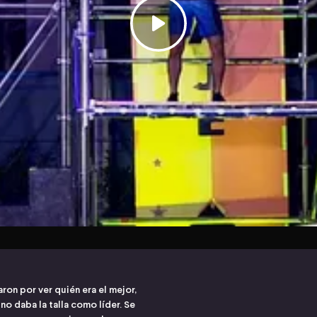
on por ver quién era el mejor,
o daba la talla como líder. Se