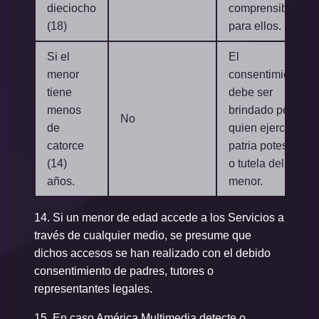
dieciocho
comprensible
(18)
para ellos.
Si el
El
menor
consentimiento
tiene
debe ser
menos
brindado por
No
de
quien ejerce la
catorce
patria potestad
(14)
o tutela del
años.
menor.
14.
Si un menor de edad accede a los Servicios a
través de cualquier medio, se presume que
dichos accesos se han realizado con el debido
consentimiento de padres, tutores o
representantes legales.
15.
En caso América Multimedia detecte o