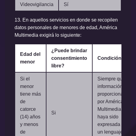
Videovigilancia
Sí
13.
En aquellos servicios en donde se recopilen
datos personales de menores de edad, América
Multimedia exigirá lo siguiente:
¿Puede brindar
Edad del
consentimiento
Condición
menor
libre?
Si el
Siempre que la
menor
información
tiene más
proporcionada
de
por América
catorce
Multimedia
Si
(14) años
haya sido
y menos
expresada en
de
un lenguaje