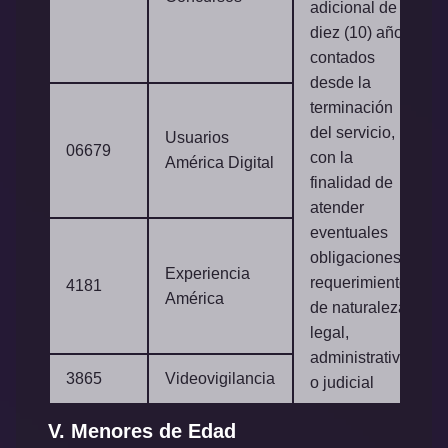
adicional de
diez (10) años
contados
desde la
terminación
del servicio,
Usuarios
06679
con la
América Digital
finalidad de
atender
eventuales
obligaciones o
Experiencia
requerimientos
4181
América
de naturaleza
legal,
administrativa
3865
Videovigilancia
o judicial
V. Menores de Edad