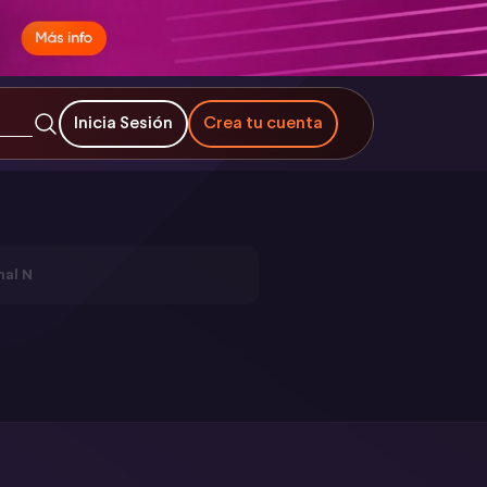
Inicia Sesión
Crea tu cuenta
nal N