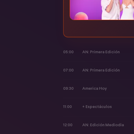
05:00
AN: Primera Edición
07:00
AN: Primera Edición
09:30
America Hoy
11:00
+ Espectáculos
12:00
AN: Edición Mediodia