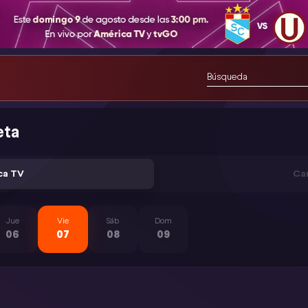
eta
ca TV
Ca
Jue
Vie
Sáb
Dom
06
07
08
09