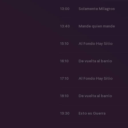
13:00
Solamente Milagros
13:40
Mande quien mande
15:10
Al Fondo Hay Sitio
16:10
De vuelta al barrio
17:10
Al Fondo Hay Sitio
18:10
De vuelta al barrio
19:30
Esto es Guerra