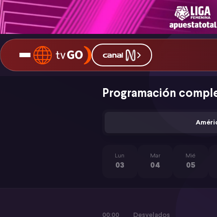
Programación compl
Améri
Lun
Mar
Mié
03
04
05
00:00
Desvelados