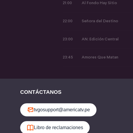
21:00
Al Fondo Hay Sitio
22:00
Señora del Destino
23:00
AN: Edición Central
23:45
Amores Que Matan
CONTÁCTANOS
tvgosupport@americatv.pe
Libro de reclamaciones