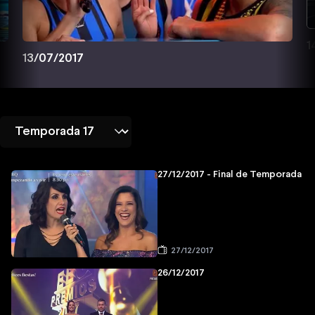
1
13/07/2017
27/12/2017 - Final de Temporada
27/12/2017
26/12/2017