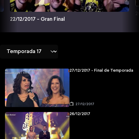
2
22/12/2017 - Gran Final
27/12/2017 - Final de Temporada
27/12/2017
26/12/2017