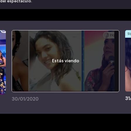
 del espectáculo.
Si
Estás viendo
31
30/01/2020