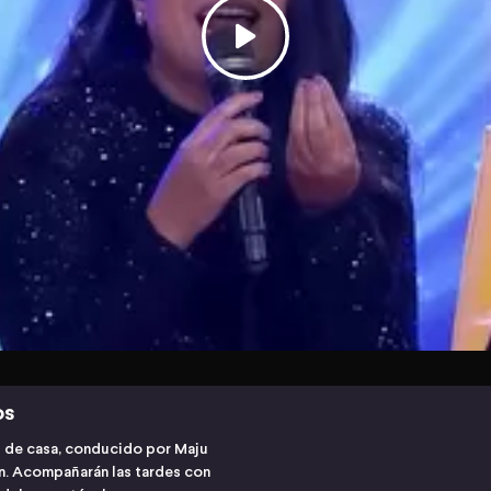
os
s de casa, conducido por Maju
ón. Acompañarán las tardes con