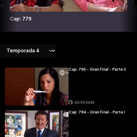
C
Cap: 779
Cap: 795 - Gran Final - Parte II
20/01/2025
Cap: 794 - Gran Final - Parte I