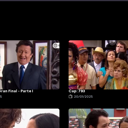
ran Final - Parte I
Cap: 793
25
20/01/2025