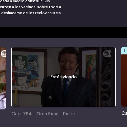
edada a medio construir. Sus
e;n a los vecinos, sobre todo a
deshacerse de los reci&eacute;n
Si
Estás viendo
Ca
Cap: 794 - Gran Final - Parte I