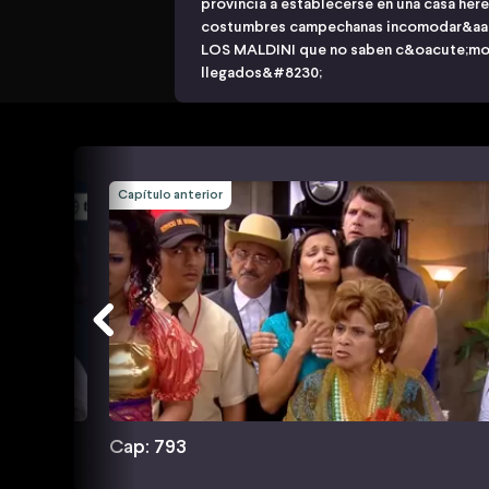
provincia a establecerse en una casa her
costumbres campechanas incomodar&aacut
LOS MALDINI que no saben c&oacute;mo 
llegados&#8230;
Capítulo anterior
Cap: 793