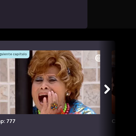
guiente capítulo
p: 777
Cap: 778