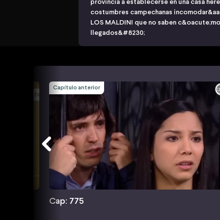
provincia a establecerse en una casa her
costumbres campechanas incomodar&aacut
LOS MALDINI que no saben c&oacute;mo 
llegados&#8230;
Capítulo anterior
Cap: 775