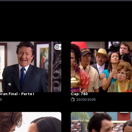
ran Final - Parte I
Cap: 793
25
20/01/2025