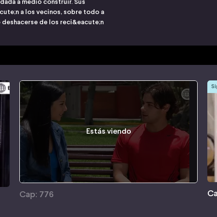
edada a medio construir. Sus
e;n a los vecinos, sobre todo a
deshacerse de los reci&eacute;n
Si
Estás viendo
Ca
Cap: 776