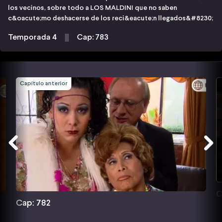
los vecinos, sobre todo a LOS MALDINI que no saben
c&oacute;mo deshacerse de los reci&eacute;n llegados&#8230;
Temporada 4
Cap: 783
Capítulo anterior
C
Cap: 782