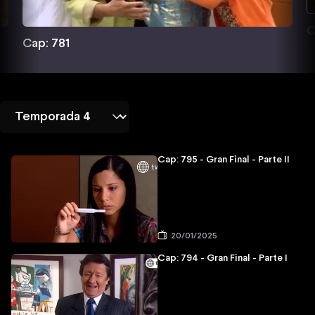
C
Cap: 781
Cap: 795 - Gran Final - Parte II
20/01/2025
Cap: 794 - Gran Final - Parte I