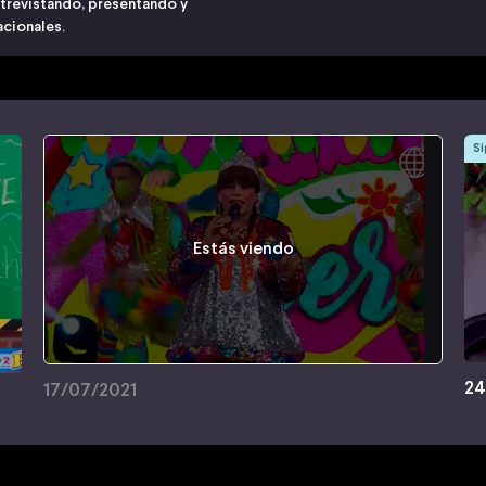
ntrevistando, presentando y
acionales.
Si
Estás viendo
24
17/07/2021