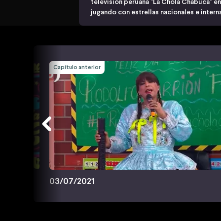
televisión peruana "La Chola Chabuca" e
jugando con estrellas nacionales e intern
Capítulo anterior
03/07/2021