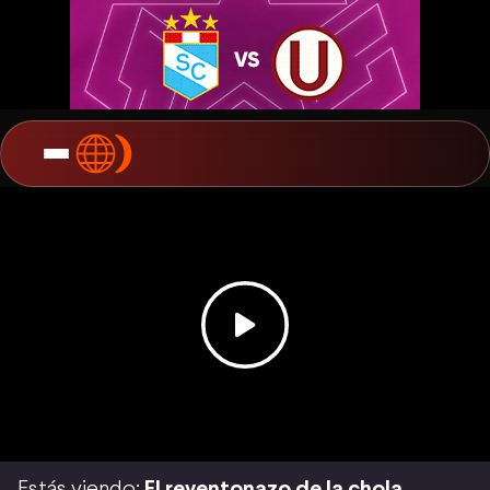
Estás viendo:
El reventonazo de la chola