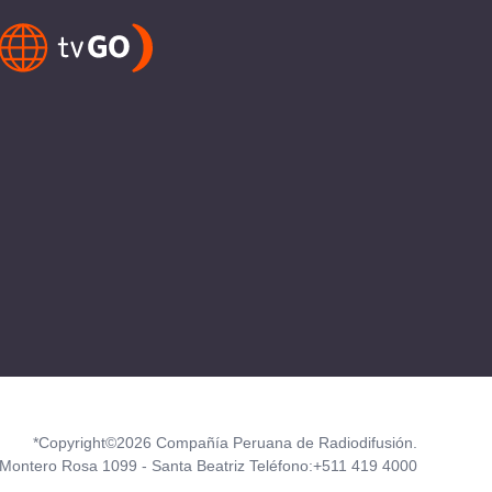
*Copyright©2026 Compañía Peruana de Radiodifusión.
Montero Rosa 1099 - Santa Beatriz Teléfono:+511 419 4000