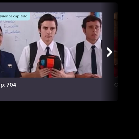
guiente capítulo
p: 704
Cap: 705