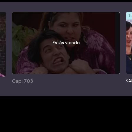
Si
Estás viendo
Ca
Cap: 703