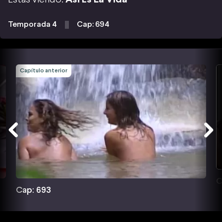
Temporada 4
Cap: 694
Capítulo anterior
C
Cap: 693