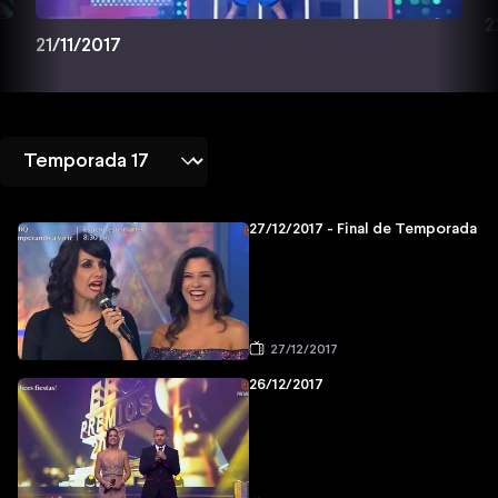
2
21/11/2017
27/12/2017 - Final de Temporada
27/12/2017
26/12/2017