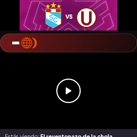
Estás viendo:
El reventonazo de la chola