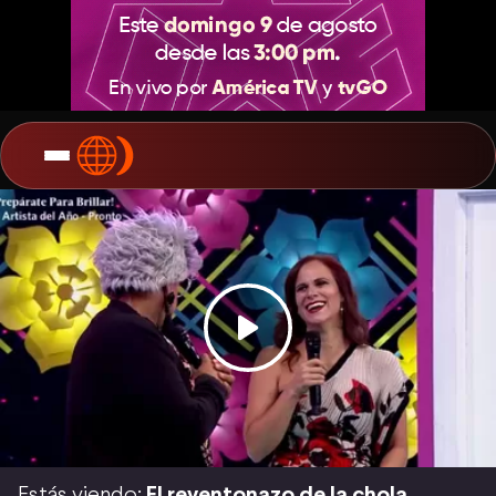
Estás viendo:
El reventonazo de la chola