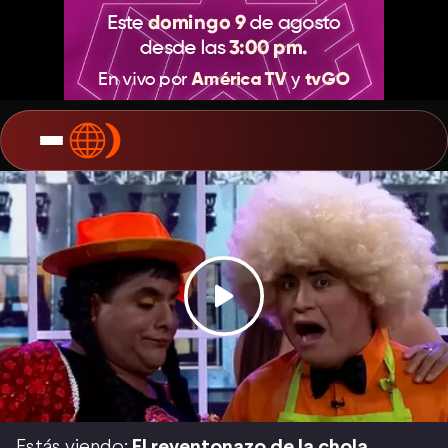
Estás viendo:
El reventonazo de la chola