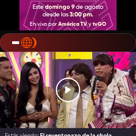
Estás viendo:
El reventonazo de la chola