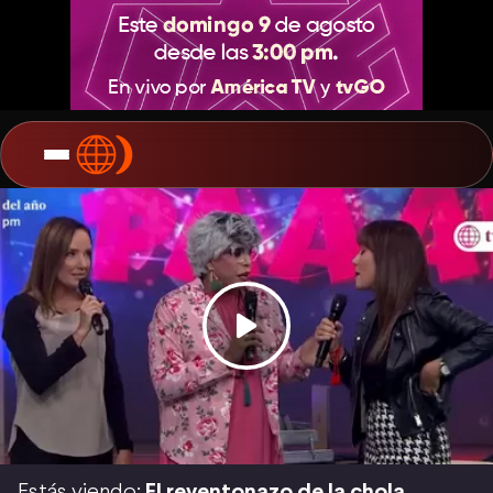
Estás viendo:
El reventonazo de la chola