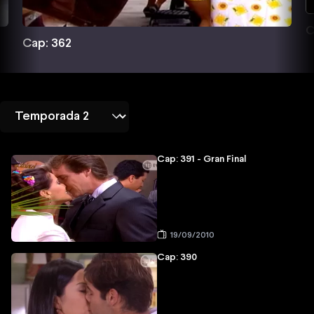
C
Cap: 362
Cap: 391 - Gran Final
19/09/2010
Cap: 390