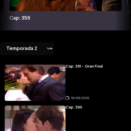
C
Cap: 359
Cap: 391 - Gran Final
19/09/2010
Cap: 390