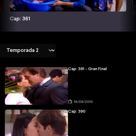
C
Cap: 361
Cap: 391 - Gran Final
19/09/2010
Cap: 390