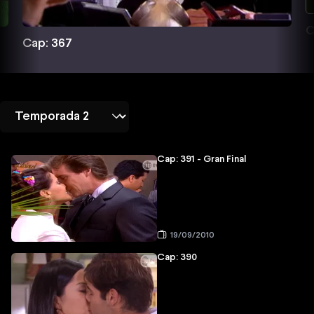
C
Cap: 367
Cap: 391 - Gran Final
19/09/2010
Cap: 390