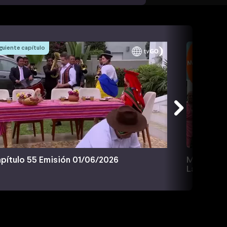
guiente capítulo
pítulo 55 Emisión 01/06/2026
Mateo te 
Las Nuev