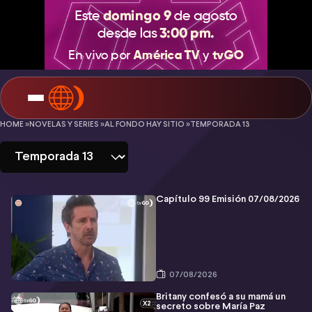
Al
HOME »
NOVELAS Y SERIES »
AL FONDO HAY SITIO »
TEMPORADA 13
Fondo
Hay
Sitio
Capítulo 99 Emisión 07/08/2026
-
Temporada
13
07/08/2026
Britany confesó a su mamá un
secreto sobre María Paz