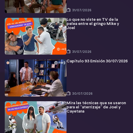
31/07/2026
Lo que no viste en TV de la
pelea entre el gringo Mike y
Joel
31/07/2026
Capítulo 93 Emisión 30/07/2026
30/07/2026
Mira las técnicas que se usaron
para el “aterrizaje” de Joel y
Cayetana