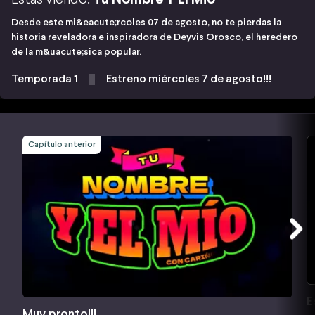
Desde este mi&eacute;rcoles 07 de agosto, no te pierdas la
historia reveladora e inspiradora de Deyvis Orosco, el heredero
de la m&uacute;sica popular.
Temporada 1
Estreno miércoles 7 de agosto!!!
Capítulo anterior
E
Muy pronto!!!