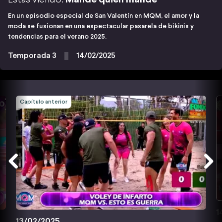
En un episodio especial de San Valentín en MQM, el amor y la
moda se fusionan en una espectacular pasarela de bikinis y
tendencias para el verano 2025.
Temporada 3
14/02/2025
Capítulo anterior
1
13/02/2025