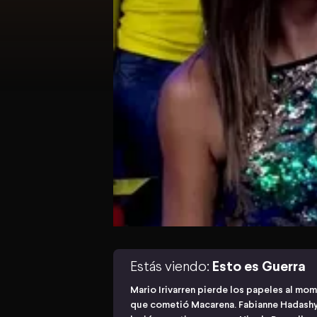
Estás viendo:
Esto es Guerra
Mario Irivarren pierde los papeles al mome
que cometió Macarena. Fabianne Hadashyda