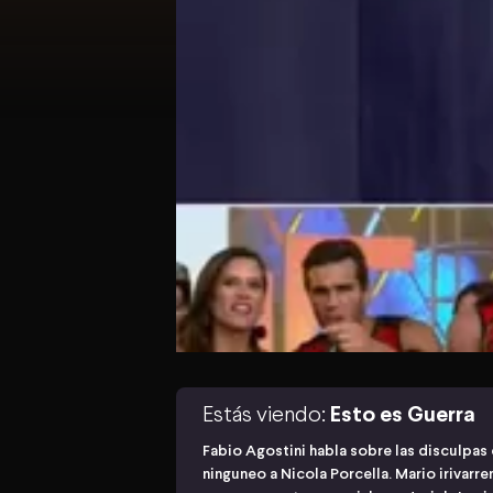
Estás viendo:
Esto es Guerra
Fabio Agostini habla sobre las disculpas 
ninguneo a Nicola Porcella. Mario irivar