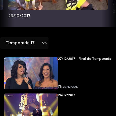
2
26/10/2017
27/12/2017 - Final de Temporada
27/12/2017
26/12/2017