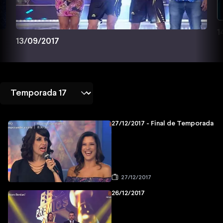
1
13/09/2017
27/12/2017 - Final de Temporada
27/12/2017
26/12/2017