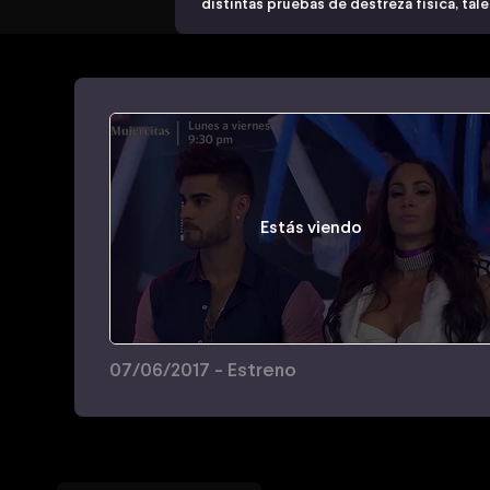
distintas pruebas de destreza física, tal
Estás viendo
07/06/2017 - Estreno