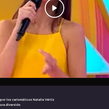
or los carismáticos Natalie Vértiz
ra diversión.