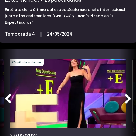
Entérate de lo último del espectáculo nacional e internacional
junto a los carismaticos "CHOCA" y Jazmín Pinedo en "+
Espectáculos"
Temporada 4
24/05/2024
Capítulo anterior
2
23/05/2024