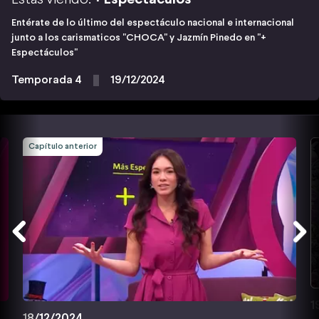
Entérate de lo último del espectáculo nacional e internacional
junto a los carismaticos "CHOCA" y Jazmín Pinedo en "+
Espectáculos"
Temporada 4
19/12/2024
Capítulo anterior
1
18/12/2024