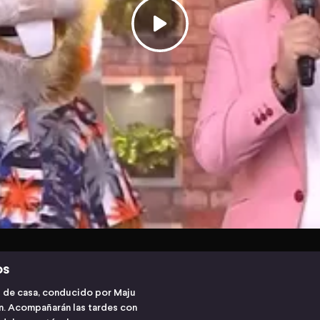
os
s de casa, conducido por Maju
ón. Acompañarán las tardes con