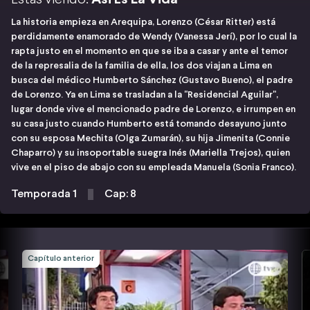
La historia empieza en Arequipa, Lorenzo (César Ritter) está
perdidamente enamorado de Wendy (Vanessa Jerí), por lo cual la
rapta justo en el momento en que se iba a casar y ante el temor
de la represalia de la familia de ella, los dos viajan a Lima en
busca del médico Humberto Sánchez (Gustavo Bueno), el padre
de Lorenzo. Ya en Lima se trasladan a la "Residencial Aguilar",
lugar donde vive el mencionado padre de Lorenzo, e irrumpen en
su casa justo cuando Humberto está tomando desayuno junto
con su esposa Mechita (Olga Zumarán), su hija Jimenita (Connie
Chaparro) y su insoportable suegra Inés (Mariella Trejos), quien
vive en el piso de abajo con su empleada Manuela (Sonia Franco).
Temporada 1
Cap: 8
Capítulo anterior