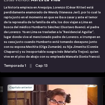
La historia empieza en Arequipa, Lorenzo (César Ritter) está
perdidamente enamorado de Wendy (Vanessa Jerí), por lo cual la
rapta justo en el momento en que se iba a casar y ante el temor
de la represalia de la familia de ella, los dos viajan a Lima en
busca del médico Humberto Sánchez (Gustavo Bueno), el padre
de Lorenzo. Ya en Lima se trasladan a la "Residencial Aguilar",
lugar donde vive el mencionado padre de Lorenzo, e irrumpen en
su casa justo cuando Humberto está tomando desayuno junto
con su esposa Mechita (Olga Zumarán), su hija Jimenita (Connie
Chaparro) y su insoportable suegra Inés (Mariella Trejos), quien
vive en el piso de abajo con su empleada Manuela (Sonia Franco).
Temporada 1
Cap: 13
Capítulo anterior