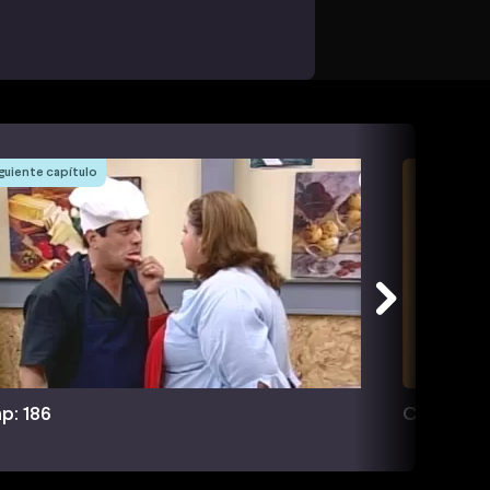
guiente capítulo
p: 186
Cap: 187