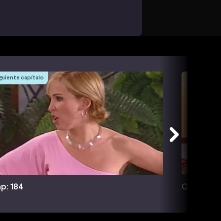
guiente capítulo
p: 184
Cap: 185