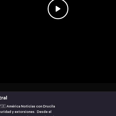
tral
🇵🇪 América Noticias con Drucila
eguridad y extorsiones. Desde el