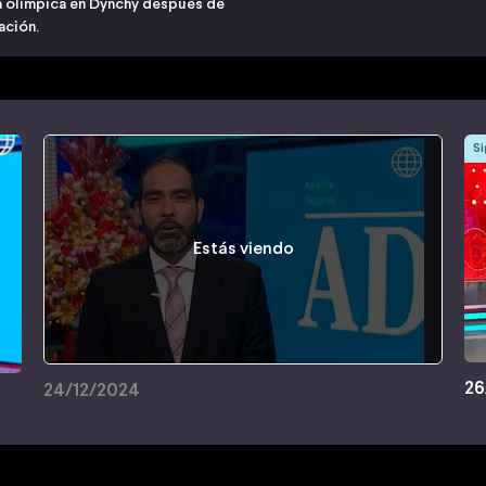
a olímpica en Dynchy después de
nación.
Si
Estás viendo
26
24/12/2024