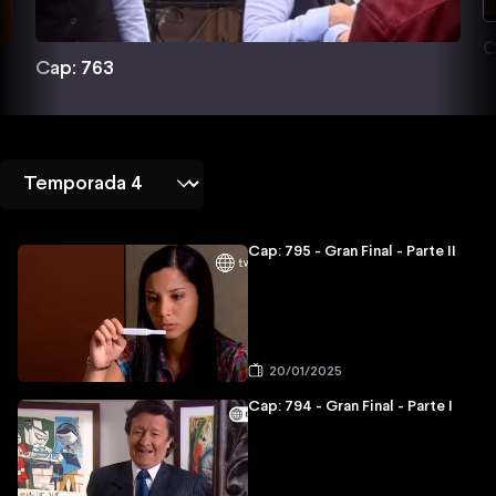
C
Cap: 763
Cap: 795 - Gran Final - Parte II
20/01/2025
Cap: 794 - Gran Final - Parte I