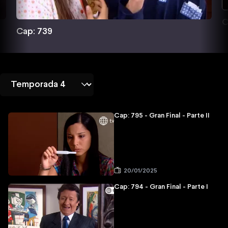
C
Cap: 739
Cap: 795 - Gran Final - Parte II
20/01/2025
Cap: 794 - Gran Final - Parte I