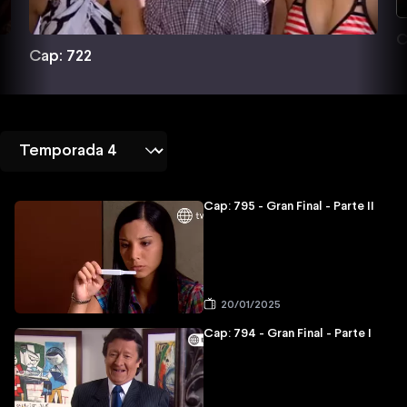
C
Cap: 722
Cap: 795 - Gran Final - Parte II
20/01/2025
Cap: 794 - Gran Final - Parte I