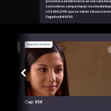
provincia a establecerse en una casa her
costumbres campechanas incomodar&aacut
LOS MALDINI que no saben c&oacute;mo 
llegados&#8230;
Capítulo anterior
Cap: 658