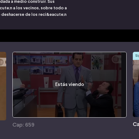
edada a medio construir. Sus
e;n a los vecinos, sobre todo a
deshacerse de los reci&eacute;n
Si
Estás viendo
Ca
Cap: 659