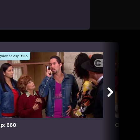
guiente capítulo
p: 660
Cap: 661