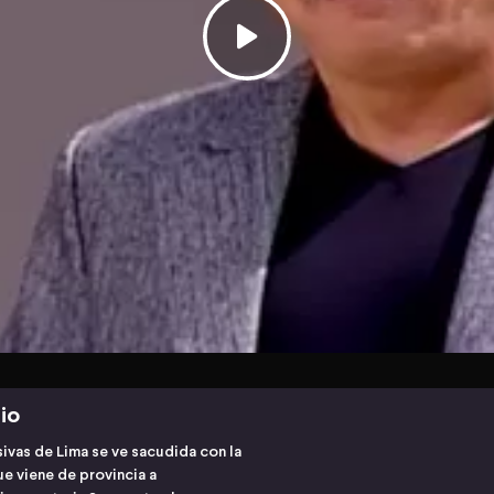
io
sivas de Lima se ve sacudida con la
e viene de provincia a