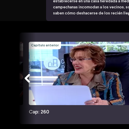
establecerse en una casa heredada a med
campechanas incomodan a los vecinos, 
saben cómo deshacerse de los recién ll
Capítulo anterior
Cap: 260