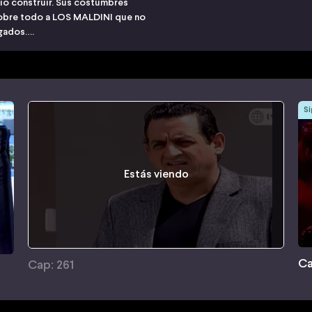
io construir. Sus costumbres
sobre todo a LOS MALDINI que no
egados….
Si
Estás viendo
Ca
Cap: 261