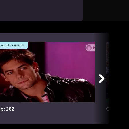
guiente capítulo
p: 262
Cap: 263